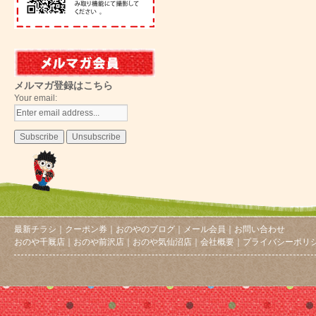
メルマガ登録はこちら
Your email:
最新チラシ
｜
クーポン券
｜
おのやのブログ
｜
メール会員
｜
お問い合わせ
おのや千厩店
｜
おのや前沢店
｜
おのや気仙沼店
｜
会社概要
｜
プライバシーポリ