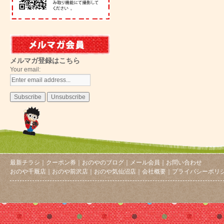
メルマガ登録はこちら
Your email:
最新チラシ
｜
クーポン券
｜
おのやのブログ
｜
メール会員
｜
お問い合わせ
おのや千厩店
｜
おのや前沢店
｜
おのや気仙沼店
｜
会社概要
｜
プライバシーポリ