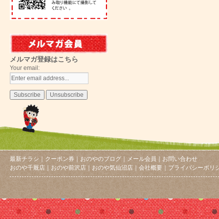
メルマガ登録はこちら
Your email:
最新チラシ
｜
クーポン券
｜
おのやのブログ
｜
メール会員
｜
お問い合わせ
おのや千厩店
｜
おのや前沢店
｜
おのや気仙沼店
｜
会社概要
｜
プライバシーポリ