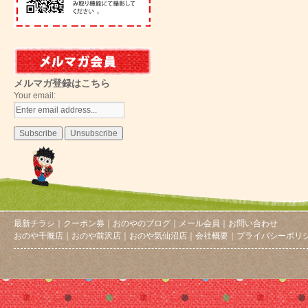
メルマガ登録はこちら
Your email:
最新チラシ
｜
クーポン券
｜
おのやのブログ
｜
メール会員
｜
お問い合わせ
おのや千厩店
｜
おのや前沢店
｜
おのや気仙沼店
｜
会社概要
｜
プライバシーポリ