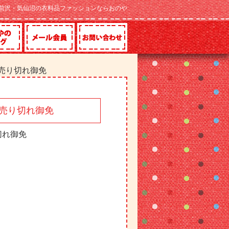
前沢・気仙沼の衣料品ファッションならおのや
~売り切れ御免
~売り切れ御免
切れ御免