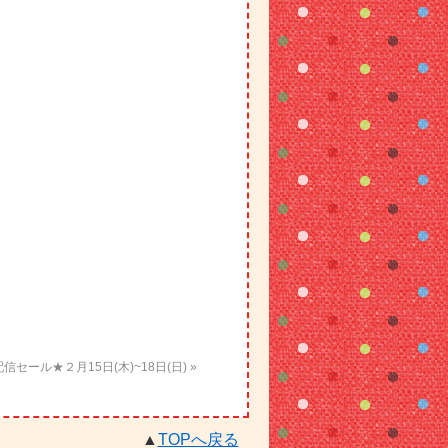
S配信セール★２月15日(木)~18日(日) »
▲
TOPへ戻る