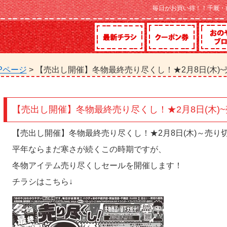
毎日がお買い得！！千厩・
Pページ
> 【売出し開催】冬物最終売り尽くし！★2月8日(木)
【売出し開催】冬物最終売り尽くし！★2月8日(木)
【売出し開催】冬物最終売り尽くし！★2月8日(木)～売り
平年ならまだ寒さが続くこの時期ですが、
冬物アイテム売り尽くしセールを開催します！
チラシはこちら↓