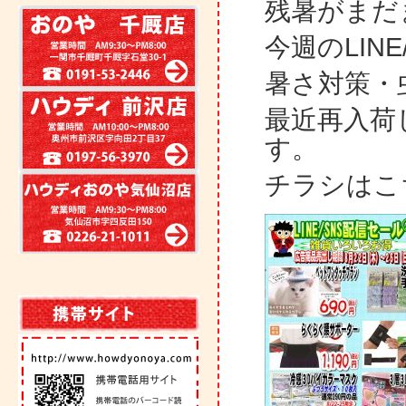
残暑がまだ
今週のLIN
暑さ対策・
最近再入荷
す。
チラシはこ