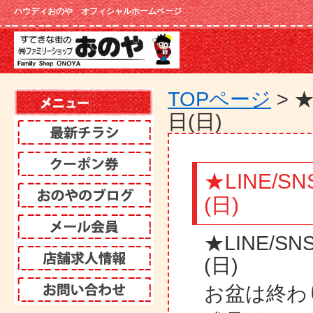
ハウディおのや オフィシャルホームページ
TOPページ
> 
日(日)
★LINE/S
(日)
★LINE/S
(日)
お盆は終わ