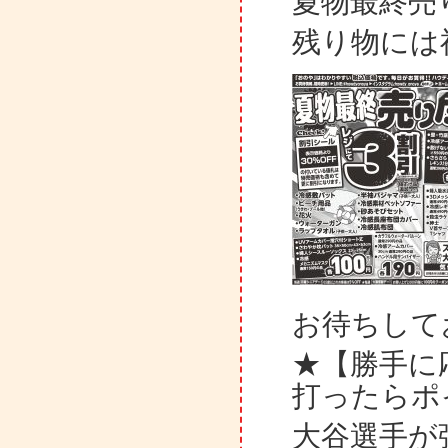
夏物最終売
残り物には
お待ちして
★【勝手に
打ったらポ
大谷選手が