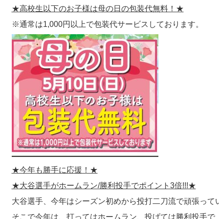
★高校生以下のお子様は母の日の包装代無料！★
※通常は1,000円以上で包装代サービスしております。
★今年も勝手に応援！★
★大谷選手がホームラン/勝利投手でポイント3倍!!!★
大谷選手、今年はシーズン初めから投打二刀流で頑張って
そこで今年は、打ってはホームラン、投げては勝利投手で