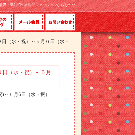
前沢・気仙沼の衣料品ファッションならおのや
９日（水・祝）～５月６日（水・
９日（水・祝）～５月
祝)～５月6日（水・振）