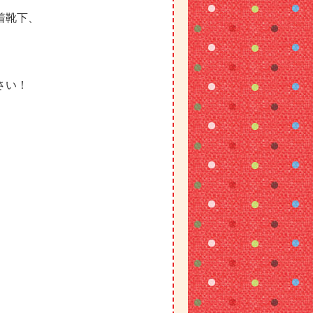
着靴下、
。
さい！